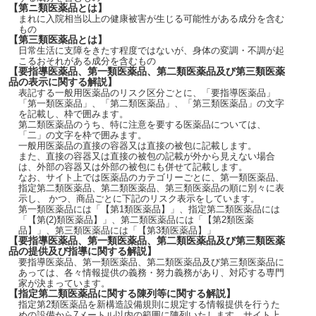
【第ニ類医薬品とは】
まれに入院相当以上の健康被害が生じる可能性がある成分を含む
もの
【第三類医薬品とは】
日常生活に支障をきたす程度ではないが、身体の変調・不調が起
こるおそれがある成分を含むもの
【要指導医薬品、第一類医薬品、第二類医薬品及び第三類医薬
品の表示に関する解説】
表記する一般用医薬品のリスク区分ごとに、「要指導医薬品」
「第一類医薬品」、「第二類医薬品」、「第三類医薬品」の文字
を記載し、枠で囲みます。
第二類医薬品のうち、特に注意を要する医薬品については、
「二」の文字を枠で囲みます。
一般用医薬品の直接の容器又は直接の被包に記載します。
また、直接の容器又は直接の被包の記載が外から見えない場合
は、外部の容器又は外部の被包にも併せて記載します。
なお、サイト上では医薬品のカテゴリーごとに、第一類医薬品、
指定第二類医薬品、第二類医薬品、第三類医薬品の順に別々に表
示し、 かつ、商品ごとに下記のリスク表示をしています。
第一類医薬品には「【第1類医薬品】」、指定第二類医薬品には
「【第(2)類医薬品】」、第二類医薬品には「【第2類医薬
品】」、第三類医薬品には「【第3類医薬品】」
【要指導医薬品、第一類医薬品、第二類医薬品及び第三類医薬
品の提供及び指導に関する解説】
要指導医薬品、第一類医薬品、第二類医薬品及び第三類医薬品に
あっては、各々情報提供の義務・努力義務があり、対応する専門
家が決まっています。
【指定第二類医薬品に関する陳列等に関する解説】
指定第2類医薬品を新構造設備規則に規定する情報提供を行うた
めの設備から7メートル以内の範囲に陳列いたします。サイト上