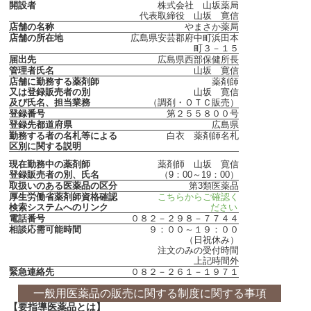
開設者
株式会社 山坂薬局
代表取締役 山坂 寛信
店舗の名称
やまさか薬局
店舗の所在地
広島県安芸郡府中町浜田本
町３－１５
届出先
広島県西部保健所長
管理者氏名
山坂 寛信
店舗に勤務する薬剤師
薬剤師
又は登録販売者の別
山坂 寛信
及び氏名、担当業務
（調剤・ＯＴＣ販売）
登録番号
第２５５８００号
登録先都道府県
広島県
勤務する者の名札等による
白衣 薬剤師名札
区別に関する説明
現在勤務中の薬剤師
薬剤師 山坂 寛信
登録販売者の別、氏名
（9：00～19：00）
取扱いのある医薬品の区分
第3類医薬品
厚生労働省薬剤師資格確認
こちらからご確認く
検索システムへのリンク
ださい
電話番号
０８２－２９８－７７４４
相談応需可能時間
９：００～１９：００
（日祝休み）
注文のみの受付時間
上記時間外
緊急連絡先
０８２－２６１－１９７１
一般用医薬品の販売に関する制度に関する事項
【要指導医薬品とは】