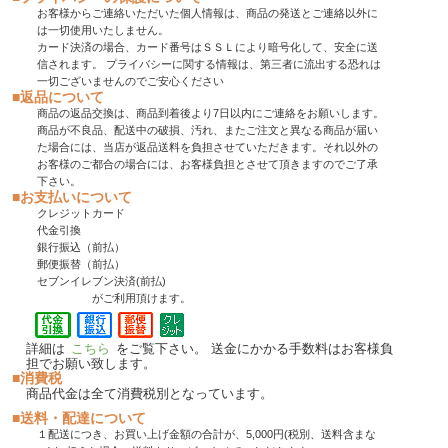
お客様からご連絡いただいた個人情報は、商品の発送とご連絡以外に
は一切使用いたしません。
カード決済の場合、カード番号はＳＳＬにより暗号化して、安全に送
信されます。 プライバシーに関する情報は、第三者に流出する恐れは
一切ございませんのでご安心ください
■返品について
商品の返品交換は、商品到着後より7日以内にご連絡をお願いします。
商品が不良品、配送中の破損、汚れ、またご注文と異なる商品が届い
た場合には、当店が返品送料を負担させていただきます。それ以外の
お客様のご都合の場合には、お客様負担とさせて頂きますのでご了承
下さい。
■お支払いについて
クレジットカード
代金引換
銀行振込（前払）
郵便振替（前払）
セブンイレブン決済(前払)
がご利用頂けます。
詳細は
こちら
をご覧下さい。 送金にかかる手数料はお客様負
担でお願い致します。
■消費税
商品代金は全て消費税別となっています。
■送料・配達について
１配送につき、お買い上げ金額の合計が、5,000円(税別、送料含まな