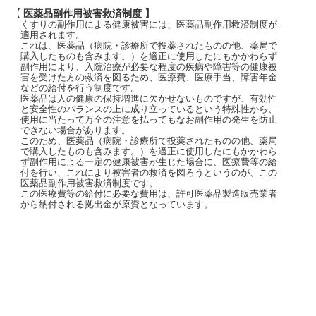
【 医薬品副作用被害救済制度 】
くすりの副作用による健康被害には、医薬品副作用救済制度が
適用されます。
これは、医薬品（病院・診療所で投薬されたものの他、薬局で
購入したものも含みます。）を適正に使用したにもかかわらず
副作用により、入院治療が必要な程度の疾病や障害等の健康被
害を受けた方の救済を図るため、医療費、医療手当、障害年金
などの給付を行う制度です。
医薬品は人の健康の保持増進に欠かせないものですが、有効性
と安全性のバランスの上に成り立っているという特殊性から、
使用に当たって万全の注意を払ってもなお副作用の発生を防止
できない場合があります。
このため、医薬品（病院・診療所で投薬されたものの他、薬局
で購入したものも含みます。）を適正に使用したにもかかわら
ず副作用による一定の健康被害が生じた場合に、医療費等の給
付を行い、これにより被害者の救済を図ろうというのが、この
医薬品副作用被害救済制度です。
この医療費等の給付に必要な費用は、許可医薬品製造販売業者
から納付される拠出金が原資となっています。