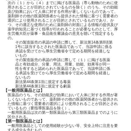
次の（１）から（４）までに掲げる医薬品（専ら動物のために使
用されることが目的とされているものを除く）のうち、その効能
及び効果において人体に対する作用が著しくないものであって、
薬剤師その他の医薬関係者から提供された情報に基づく需要者の
選択により使用されることが目的とされているものであり、か
つ、その適正な使用のために薬剤師の対面による情報の提供及び
薬学的知見に基づく指導が行われることが必要なものとして、厚
生労働大臣が薬事・食品衛生審議会の意見を聴いて指定するも
の。
その製造販売の承認の申請に際して、新法第14条第8項第
1号に該当するとされた医薬品であって、当該申請に係る
承認を受けてから厚生労働省令で定める期間を経過しな
いもの
その製造販売の承認の申請に際して（１）に掲げる医薬
品と有効成分、分量、用法、用量、効能、効果等が同一
性を有すると認められた医薬品であって、当該申請に係
る承認を受けてから厚生労働省令で定める期間を経過し
ないもの
新法第44条第1項に規定する毒薬
新法第44条第1項に規定する劇薬
【一般用医薬品とは】
医薬品のうち、その効能及び効果において人体に対する作用が著
しくないものであって、薬剤師その他の医薬関係者から提供され
た情報に基づく需要者の選択により使用されることが目的とされ
ているもの（要指導医薬品を除く）。
一般用医薬品は次の第一類医薬品から第三類医薬品までのように
区分される。
【第一類医薬品とは】
一般用医薬品としての使用経験が少ない等、安全上特に注意を要
する成分を含むもの