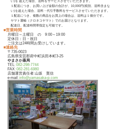
い)を 超えた場合、送料をサービスさせていただきます。
１配送につき、お買い上げ金額の合計が、10,000円(税別、送料含まな
い)を超えた場合、送料・代引手数料をサービスさせていただきます。
１配送につき、複数の商品をお買上の場合は、送料は１個分です。
ヤマト運輸（クロネコヤマト）でのお届けとなります。
配達日、配達時間帯指定も可能です。
■営業時間
月曜日～土曜日 の 9:00～19:00
定休日：日・祝日
ご注文は24時間お受けしています。
■連絡先
〒735-0023
広島県安芸郡府中町浜田本町3-25
やまさか薬局
TEL:
082-298-7744
FAX:
082-281-6980
店舗運営責任者:山坂 寛信
e-mail:
info@yamasaka-p.com