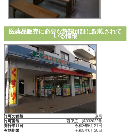
医薬品販売に必要な許認可証に記載されて
いる情報
許可の種類
薬局
許可番号
西保広 第032022号
発行年月日
令和3年6月21日
有効期限
令和9年6月30日