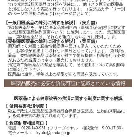
では指定第2類医薬品は分類を明確にし、他リスク区分の医薬品
と混在しないよう表記を行っております。（医薬品カテゴリー別
のページで最初に表示されたページにおいて）
【一般用医薬品の陳列に関する解説】（実店舗）
第1類医薬品を、第1類医薬品陳列区画（新構造設備規則に規定す
る第1類医薬品陳列区画をいう）に陳列します。また、第2類医薬
品、第3類医薬品は、それらが混在しないように陳列します。
【要指導医薬品の陳列に関する解説】（実店舗）
薬剤師より対面で直接情報提供を受けて購入していただくため
に、お客様が直接手に取れない陳列となっております。 第1類医
薬品、要指導医薬品は薬剤師が対面で情報提供・指導を行う必要
があるため当店ではネット販売しておりません。
指定第二類医薬品の禁忌を確認して、その使用について薬剤師等
に相談して下さい。
医薬品は通常、半年以上の期限がある商品を販売しています。
医薬品販売に必要な許認可証に記載されている情報
医薬品による健康被害の救済に関する制度に関する解説
【 健康被害救済制度 】
独立行政法人医薬品医療機器総合機構は医薬品、生物由来製品に
よる健康被害の救済に取組んでいます。
【 救済制度相談窓口 】
電話： 0120-149-931（フリーダイヤル 相談受付 9:00-17:30）
電子メール： kyufu@pmda.go.jp