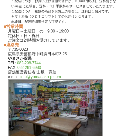
１配送につき、お買い上げ金額の合計が、10,000円(税別、送料含まな
い)を超えた場合、送料・代引手数料をサービスさせていただきます。
１配送につき、複数の商品をお買上の場合は、送料は１個分です。
ヤマト運輸（クロネコヤマト）でのお届けとなります。
配達日、配達時間帯指定も可能です。
■営業時間
月曜日～土曜日 の 9:00～19:00
定休日：日・祝日
ご注文は24時間お受けしています。
■連絡先
〒735-0023
広島県安芸郡府中町浜田本町3-25
やまさか薬局
TEL:
082-298-7744
FAX:
082-281-6980
店舗運営責任者:山坂 寛信
e-mail:
info@yamasaka-p.com