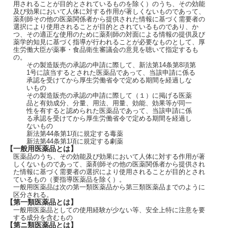
用されることが目的とされているものを除く）のうち、その効能
及び効果において人体に対する作用が著しくないものであって、
薬剤師その他の医薬関係者から提供された情報に基づく需要者の
選択により使用されることが目的とされているものであり、か
つ、その適正な使用のために薬剤師の対面による情報の提供及び
薬学的知見に基づく指導が行われることが必要なものとして、厚
生労働大臣が薬事・食品衛生審議会の意見を聴いて指定するも
の。
その製造販売の承認の申請に際して、新法第14条第8項第
1号に該当するとされた医薬品であって、当該申請に係る
承認を受けてから厚生労働省令で定める期間を経過しな
いもの
その製造販売の承認の申請に際して（１）に掲げる医薬
品と有効成分、分量、用法、用量、効能、効果等が同一
性を有すると認められた医薬品であって、当該申請に係
る承認を受けてから厚生労働省令で定める期間を経過し
ないもの
新法第44条第1項に規定する毒薬
新法第44条第1項に規定する劇薬
【一般用医薬品とは】
医薬品のうち、その効能及び効果において人体に対する作用が著
しくないものであって、薬剤師その他の医薬関係者から提供され
た情報に基づく需要者の選択により使用されることが目的とされ
ているもの（要指導医薬品を除く）。
一般用医薬品は次の第一類医薬品から第三類医薬品までのように
区分される。
【第一類医薬品とは】
一般用医薬品としての使用経験が少ない等、安全上特に注意を要
する成分を含むもの
【第ニ類医薬品とは】