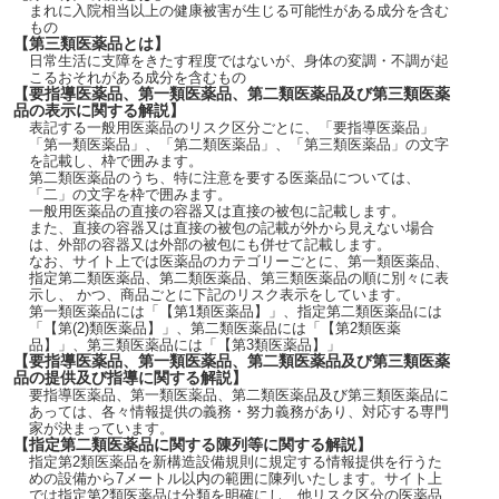
まれに入院相当以上の健康被害が生じる可能性がある成分を含む
もの
【第三類医薬品とは】
日常生活に支障をきたす程度ではないが、身体の変調・不調が起
こるおそれがある成分を含むもの
【要指導医薬品、第一類医薬品、第二類医薬品及び第三類医薬
品の表示に関する解説】
表記する一般用医薬品のリスク区分ごとに、「要指導医薬品」
「第一類医薬品」、「第二類医薬品」、「第三類医薬品」の文字
を記載し、枠で囲みます。
第二類医薬品のうち、特に注意を要する医薬品については、
「二」の文字を枠で囲みます。
一般用医薬品の直接の容器又は直接の被包に記載します。
また、直接の容器又は直接の被包の記載が外から見えない場合
は、外部の容器又は外部の被包にも併せて記載します。
なお、サイト上では医薬品のカテゴリーごとに、第一類医薬品、
指定第二類医薬品、第二類医薬品、第三類医薬品の順に別々に表
示し、 かつ、商品ごとに下記のリスク表示をしています。
第一類医薬品には「【第1類医薬品】」、指定第二類医薬品には
「【第(2)類医薬品】」、第二類医薬品には「【第2類医薬
品】」、第三類医薬品には「【第3類医薬品】」
【要指導医薬品、第一類医薬品、第二類医薬品及び第三類医薬
品の提供及び指導に関する解説】
要指導医薬品、第一類医薬品、第二類医薬品及び第三類医薬品に
あっては、各々情報提供の義務・努力義務があり、対応する専門
家が決まっています。
【指定第二類医薬品に関する陳列等に関する解説】
指定第2類医薬品を新構造設備規則に規定する情報提供を行うた
めの設備から7メートル以内の範囲に陳列いたします。サイト上
では指定第2類医薬品は分類を明確にし、他リスク区分の医薬品