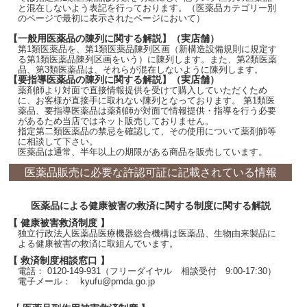
と混在しないよう表記を行っております。（医薬品カテゴリー別
のページで最初に表示されたページにおいて）
【一般用医薬品の陳列に関する解説】（実店舗）
第1類医薬品を、第1類医薬品陳列区画（新構造設備規則に規定す
る第1類医薬品陳列区画をいう）に陳列します。また、第2類医薬
品、第3類医薬品は、それらが混在しないように陳列します。
【要指導医薬品の陳列に関する解説】（実店舗）
薬剤師より対面で直接情報提供を受けて購入していただくため
に、お客様が直接手に取れない陳列となっております。 第1類医
薬品、要指導医薬品は薬剤師が対面で情報提供・指導を行う必要
があるため当店ではネット販売しておりません。
指定第二類医薬品の禁忌を確認して、その使用について薬剤師等
に相談して下さい。
医薬品は通常、半年以上の期限がある商品を販売しています。
医薬品販売に必要な許認可証に記載されている情報
医薬品による健康被害の救済に関する制度に関する解説
【 健康被害救済制度 】
独立行政法人医薬品医療機器総合機構は医薬品、生物由来製品に
よる健康被害の救済に取組んでいます。
【 救済制度相談窓口 】
電話： 0120-149-931（フリーダイヤル 相談受付 9:00-17:30）
電子メール： kyufu@pmda.go.jp