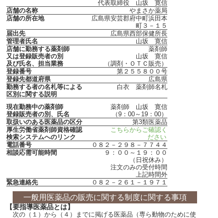
代表取締役 山坂 寛信
店舗の名称
やまさか薬局
店舗の所在地
広島県安芸郡府中町浜田本
町３－１５
届出先
広島県西部保健所長
管理者氏名
山坂 寛信
店舗に勤務する薬剤師
薬剤師
又は登録販売者の別
山坂 寛信
及び氏名、担当業務
（調剤・ＯＴＣ販売）
登録番号
第２５５８００号
登録先都道府県
広島県
勤務する者の名札等による
白衣 薬剤師名札
区別に関する説明
現在勤務中の薬剤師
薬剤師 山坂 寛信
登録販売者の別、氏名
（9：00～19：00）
取扱いのある医薬品の区分
第3類医薬品
厚生労働省薬剤師資格確認
こちらからご確認く
検索システムへのリンク
ださい
電話番号
０８２－２９８－７７４４
相談応需可能時間
９：００～１９：００
（日祝休み）
注文のみの受付時間
上記時間外
緊急連絡先
０８２－２６１－１９７１
一般用医薬品の販売に関する制度に関する事項
【要指導医薬品とは】
次の（１）から（４）までに掲げる医薬品（専ら動物のために使