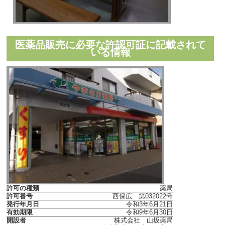
医薬品販売に必要な許認可証に記載されて
いる情報
許可の種類
薬局
許可番号
西保広 第032022号
発行年月日
令和3年6月21日
有効期限
令和9年6月30日
開設者
株式会社 山坂薬局