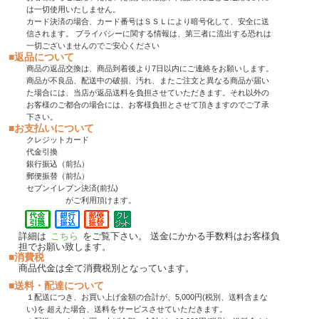
は一切使用いたしません。
カード決済の場合、カード番号はＳＳＬにより暗号化して、安全に送
信されます。 プライバシーに関する情報は、第三者に流出する恐れは
一切ございませんのでご安心ください
■返品について
商品の返品交換は、商品到着後より7日以内にご連絡をお願いします。
商品が不良品、配送中の破損、汚れ、またご注文と異なる商品が届い
た場合には、当店が返品送料を負担させていただきます。それ以外の
お客様のご都合の場合には、お客様負担とさせて頂きますのでご了承
下さい。
■お支払いについて
クレジットカード
代金引換
銀行振込（前払）
郵便振替（前払）
セブンイレブン決済(前払)
がご利用頂けます。
詳細は
こちら
をご覧下さい。 送金にかかる手数料はお客様負
担でお願い致します。
■消費税
商品代金は全て消費税別となっています。
■送料・配達について
１配送につき、お買い上げ金額の合計が、5,000円(税別、送料含まな
い)を 超えた場合、送料をサービスさせていただきます。