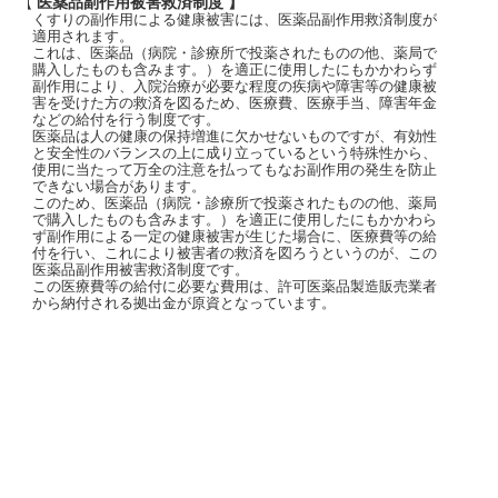
【 医薬品副作用被害救済制度 】
くすりの副作用による健康被害には、医薬品副作用救済制度が
適用されます。
これは、医薬品（病院・診療所で投薬されたものの他、薬局で
購入したものも含みます。）を適正に使用したにもかかわらず
副作用により、入院治療が必要な程度の疾病や障害等の健康被
害を受けた方の救済を図るため、医療費、医療手当、障害年金
などの給付を行う制度です。
医薬品は人の健康の保持増進に欠かせないものですが、有効性
と安全性のバランスの上に成り立っているという特殊性から、
使用に当たって万全の注意を払ってもなお副作用の発生を防止
できない場合があります。
このため、医薬品（病院・診療所で投薬されたものの他、薬局
で購入したものも含みます。）を適正に使用したにもかかわら
ず副作用による一定の健康被害が生じた場合に、医療費等の給
付を行い、これにより被害者の救済を図ろうというのが、この
医薬品副作用被害救済制度です。
この医療費等の給付に必要な費用は、許可医薬品製造販売業者
から納付される拠出金が原資となっています。