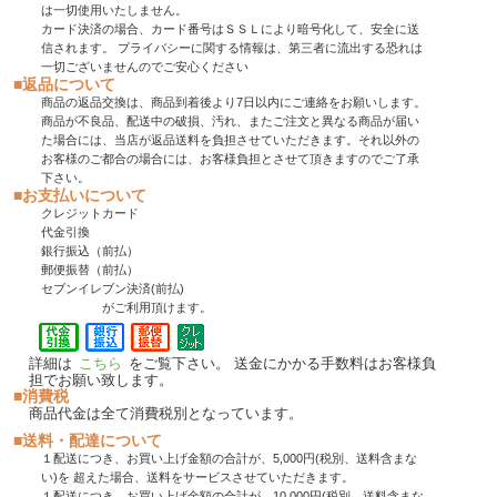
は一切使用いたしません。
カード決済の場合、カード番号はＳＳＬにより暗号化して、安全に送
信されます。 プライバシーに関する情報は、第三者に流出する恐れは
一切ございませんのでご安心ください
■返品について
商品の返品交換は、商品到着後より7日以内にご連絡をお願いします。
商品が不良品、配送中の破損、汚れ、またご注文と異なる商品が届い
た場合には、当店が返品送料を負担させていただきます。それ以外の
お客様のご都合の場合には、お客様負担とさせて頂きますのでご了承
下さい。
■お支払いについて
クレジットカード
代金引換
銀行振込（前払）
郵便振替（前払）
セブンイレブン決済(前払)
がご利用頂けます。
詳細は
こちら
をご覧下さい。 送金にかかる手数料はお客様負
担でお願い致します。
■消費税
商品代金は全て消費税別となっています。
■送料・配達について
１配送につき、お買い上げ金額の合計が、5,000円(税別、送料含まな
い)を 超えた場合、送料をサービスさせていただきます。
１配送につき、お買い上げ金額の合計が、10,000円(税別、送料含まな