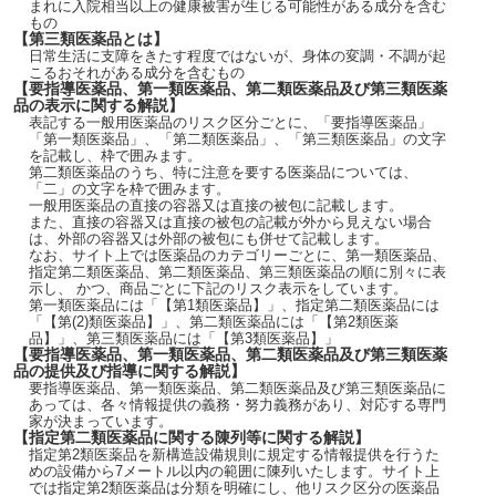
まれに入院相当以上の健康被害が生じる可能性がある成分を含む
もの
【第三類医薬品とは】
日常生活に支障をきたす程度ではないが、身体の変調・不調が起
こるおそれがある成分を含むもの
【要指導医薬品、第一類医薬品、第二類医薬品及び第三類医薬
品の表示に関する解説】
表記する一般用医薬品のリスク区分ごとに、「要指導医薬品」
「第一類医薬品」、「第二類医薬品」、「第三類医薬品」の文字
を記載し、枠で囲みます。
第二類医薬品のうち、特に注意を要する医薬品については、
「二」の文字を枠で囲みます。
一般用医薬品の直接の容器又は直接の被包に記載します。
また、直接の容器又は直接の被包の記載が外から見えない場合
は、外部の容器又は外部の被包にも併せて記載します。
なお、サイト上では医薬品のカテゴリーごとに、第一類医薬品、
指定第二類医薬品、第二類医薬品、第三類医薬品の順に別々に表
示し、 かつ、商品ごとに下記のリスク表示をしています。
第一類医薬品には「【第1類医薬品】」、指定第二類医薬品には
「【第(2)類医薬品】」、第二類医薬品には「【第2類医薬
品】」、第三類医薬品には「【第3類医薬品】」
【要指導医薬品、第一類医薬品、第二類医薬品及び第三類医薬
品の提供及び指導に関する解説】
要指導医薬品、第一類医薬品、第二類医薬品及び第三類医薬品に
あっては、各々情報提供の義務・努力義務があり、対応する専門
家が決まっています。
【指定第二類医薬品に関する陳列等に関する解説】
指定第2類医薬品を新構造設備規則に規定する情報提供を行うた
めの設備から7メートル以内の範囲に陳列いたします。サイト上
では指定第2類医薬品は分類を明確にし、他リスク区分の医薬品