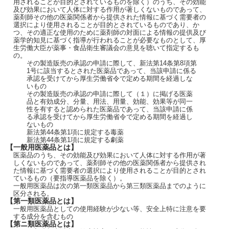
用されることが目的とされているものを除く）のうち、その効能
及び効果において人体に対する作用が著しくないものであって、
薬剤師その他の医薬関係者から提供された情報に基づく需要者の
選択により使用されることが目的とされているものであり、か
つ、その適正な使用のために薬剤師の対面による情報の提供及び
薬学的知見に基づく指導が行われることが必要なものとして、厚
生労働大臣が薬事・食品衛生審議会の意見を聴いて指定するも
の。
その製造販売の承認の申請に際して、新法第14条第8項第
1号に該当するとされた医薬品であって、当該申請に係る
承認を受けてから厚生労働省令で定める期間を経過しな
いもの
その製造販売の承認の申請に際して（１）に掲げる医薬
品と有効成分、分量、用法、用量、効能、効果等が同一
性を有すると認められた医薬品であって、当該申請に係
る承認を受けてから厚生労働省令で定める期間を経過し
ないもの
新法第44条第1項に規定する毒薬
新法第44条第1項に規定する劇薬
【一般用医薬品とは】
医薬品のうち、その効能及び効果において人体に対する作用が著
しくないものであって、薬剤師その他の医薬関係者から提供され
た情報に基づく需要者の選択により使用されることが目的とされ
ているもの（要指導医薬品を除く）。
一般用医薬品は次の第一類医薬品から第三類医薬品までのように
区分される。
【第一類医薬品とは】
一般用医薬品としての使用経験が少ない等、安全上特に注意を要
する成分を含むもの
【第ニ類医薬品とは】