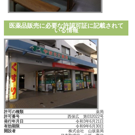
医薬品販売に必要な許認可証に記載されて
いる情報
許可の種類
薬局
許可番号
西保広 第032022号
発行年月日
令和3年6月21日
有効期限
令和9年6月30日
開設者
株式会社 山坂薬局