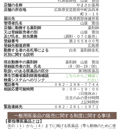
代表取締役 山坂 寛信
店舗の名称
やまさか薬局
店舗の所在地
広島県安芸郡府中町浜田本
町３－１５
届出先
広島県西部保健所長
管理者氏名
山坂 寛信
店舗に勤務する薬剤師
薬剤師
又は登録販売者の別
山坂 寛信
及び氏名、担当業務
（調剤・ＯＴＣ販売）
登録番号
第２５５８００号
登録先都道府県
広島県
勤務する者の名札等による
白衣 薬剤師名札
区別に関する説明
現在勤務中の薬剤師
薬剤師 山坂 寛信
登録販売者の別、氏名
（9：00～19：00）
取扱いのある医薬品の区分
第3類医薬品
厚生労働省薬剤師資格確認
こちらからご確認く
検索システムへのリンク
ださい
電話番号
０８２－２９８－７７４４
相談応需可能時間
９：００～１９：００
（日祝休み）
注文のみの受付時間
上記時間外
緊急連絡先
０８２－２６１－１９７１
一般用医薬品の販売に関する制度に関する事項
【要指導医薬品とは】
次の（１）から（４）までに掲げる医薬品（専ら動物のために使