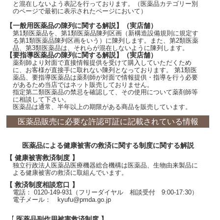
と混在しないよう表記を行っております。（医薬品カテゴリー別
のページで最初に表示されたページにおいて）
【一般用医薬品の陳列に関する解説】（実店舗）
第1類医薬品を、第1類医薬品陳列区画（新構造設備規則に規定す
る第1類医薬品陳列区画をいう）に陳列します。また、第2類医薬
品、第3類医薬品は、それらが混在しないように陳列します。
【要指導医薬品の陳列に関する解説】（実店舗）
薬剤師より対面で直接情報提供を受けて購入していただくため
に、お客様が直接手に取れない陳列となっております。 第1類医
薬品、要指導医薬品は薬剤師が対面で情報提供・指導を行う必要
があるため当店ではネット販売しておりません。
指定第二類医薬品の禁忌を確認して、その使用について薬剤師等
に相談して下さい。
医薬品は通常、半年以上の期限がある商品を販売しています。
医薬品販売に必要な許認可証に記載されている情報
医薬品による健康被害の救済に関する制度に関する解説
【 健康被害救済制度 】
独立行政法人医薬品医療機器総合機構は医薬品、生物由来製品に
よる健康被害の救済に取組んでいます。
【 救済制度相談窓口 】
電話： 0120-149-931（フリーダイヤル 相談受付 9:00-17:30）
電子メール： kyufu@pmda.go.jp
【 医薬品副作用被害救済制度 】