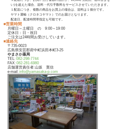
い)を超えた場合、送料・代引手数料をサービスさせていただきます。
１配送につき、複数の商品をお買上の場合は、送料は１個分です。
ヤマト運輸（クロネコヤマト）でのお届けとなります。
配達日、配達時間帯指定も可能です。
■営業時間
月曜日～土曜日 の 9:00～19:00
定休日：日・祝日
ご注文は24時間お受けしています。
■連絡先
〒735-0023
広島県安芸郡府中町浜田本町3-25
やまさか薬局
TEL:
082-298-7744
FAX:
082-281-6980
店舗運営責任者:山坂 寛信
e-mail:
info@yamasaka-p.com