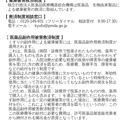
【 健康被害救済制度 】
独立行政法人医薬品医療機器総合機構は医薬品、生物由来製品に
よる健康被害の救済に取組んでいます。
【 救済制度相談窓口 】
電話： 0120-149-931（フリーダイヤル 相談受付 9:00-17:30）
電子メール： kyufu@pmda.go.jp
【 医薬品副作用被害救済制度 】
くすりの副作用による健康被害には、医薬品副作用救済制度が
適用されます。
これは、医薬品（病院・診療所で投薬されたものの他、薬局で
購入したものも含みます。）を適正に使用したにもかかわらず
副作用により、入院治療が必要な程度の疾病や障害等の健康被
害を受けた方の救済を図るため、医療費、医療手当、障害年金
などの給付を行う制度です。
医薬品は人の健康の保持増進に欠かせないものですが、有効性
と安全性のバランスの上に成り立っているという特殊性から、
使用に当たって万全の注意を払ってもなお副作用の発生を防止
できない場合があります。
このため、医薬品（病院・診療所で投薬されたものの他、薬局
で購入したものも含みます。）を適正に使用したにもかかわら
ず副作用による一定の健康被害が生じた場合に、医療費等の給
付を行い、これにより被害者の救済を図ろうというのが、この
医薬品副作用被害救済制度です。
この医療費等の給付に必要な費用は、許可医薬品製造販売業者
から納付される拠出金が原資となっています。