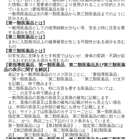
た情報に基づく需要者の選択により使用されることが目的とされ
ているもの（要指導医薬品を除く）。
一般用医薬品は次の第一類医薬品から第三類医薬品までのように
区分される。
【第一類医薬品とは】
一般用医薬品としての使用経験が少ない等、安全上特に注意を要
する成分を含むもの
【第ニ類医薬品とは】
まれに入院相当以上の健康被害が生じる可能性がある成分を含む
もの
【第三類医薬品とは】
日常生活に支障をきたす程度ではないが、身体の変調・不調が起
こるおそれがある成分を含むもの
【要指導医薬品、第一類医薬品、第二類医薬品及び第三類医薬
品の表示に関する解説】
表記する一般用医薬品のリスク区分ごとに、「要指導医薬品」
「第一類医薬品」、「第二類医薬品」、「第三類医薬品」の文字
を記載し、枠で囲みます。
第二類医薬品のうち、特に注意を要する医薬品については、
「二」の文字を枠で囲みます。
一般用医薬品の直接の容器又は直接の被包に記載します。
また、直接の容器又は直接の被包の記載が外から見えない場合
は、外部の容器又は外部の被包にも併せて記載します。
なお、サイト上では医薬品のカテゴリーごとに、第一類医薬品、
指定第二類医薬品、第二類医薬品、第三類医薬品の順に別々に表
示し、 かつ、商品ごとに下記のリスク表示をしています。
第一類医薬品には「【第1類医薬品】」、指定第二類医薬品には
「【第(2)類医薬品】」、第二類医薬品には「【第2類医薬
品】」、第三類医薬品には「【第3類医薬品】」