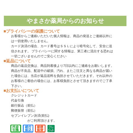
やまさか薬局からのお知らせ
■プライバシーの保護について
お客様からご連絡いただいた個人情報は、商品の発送とご連絡以外に
は一切使用いたしません。
カード決済の場合、カード番号はＳＳＬにより暗号化して、安全に送
信されます。 プライバシーに関する情報は、第三者に流出する恐れは
一切ございませんのでご安心ください
■返品について
商品の返品交換は、商品到着後より7日以内にご連絡をお願いします。
商品が不良品、配送中の破損、汚れ、またご注文と異なる商品が届い
た場合には、当店が返品送料を負担させていただきます。それ以外の
お客様のご都合の場合には、お客様負担とさせて頂きますのでご了承
下さい。
■お支払いについて
クレジットカード
代金引換
銀行振込（前払）
郵便振替（前払）
セブンイレブン決済(前払)
がご利用頂けます。