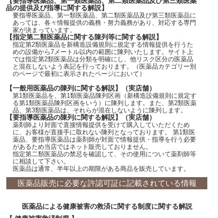
【要指導医薬品、第一類医薬品、第二類医薬品及び第三類医薬
品の提供及び指導に関する解説】
要指導医薬品、第一類医薬品、第二類医薬品及び第三類医薬品に
あっては、各々情報提供の義務・努力義務があり、対応する専門
家が決まっています。
【指定第二類医薬品に関する陳列等に関する解説】
指定第2類医薬品を新構造設備規則に規定する情報提供を行うた
めの設備から7メートル以内の範囲に陳列いたします。サイト上
では指定第2類医薬品は分類を明確にし、他リスク区分の医薬品
と混在しないよう表記を行っております。（医薬品カテゴリー別
のページで最初に表示されたページにおいて）
【一般用医薬品の陳列に関する解説】（実店舗）
第1類医薬品を、第1類医薬品陳列区画（新構造設備規則に規定す
る第1類医薬品陳列区画をいう）に陳列します。また、第2類医薬
品、第3類医薬品は、それらが混在しないように陳列します。
【要指導医薬品の陳列に関する解説】（実店舗）
薬剤師より対面で直接情報提供を受けて購入していただくため
に、お客様が直接手に取れない陳列となっております。 第1類医
薬品、要指導医薬品は薬剤師が対面で情報提供・指導を行う必要
があるため当店ではネット販売しておりません。
指定第二類医薬品の禁忌を確認して、その使用について薬剤師等
に相談して下さい。
医薬品は通常、半年以上の期限がある商品を販売しています。
医薬品販売に必要な許認可証に記載されている情報
医薬品による健康被害の救済に関する制度に関する解説