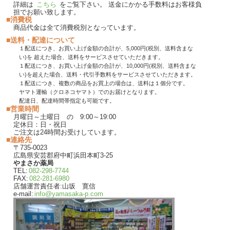
詳細は
こちら
をご覧下さい。 送金にかかる手数料はお客様負
担でお願い致します。
■消費税
商品代金は全て消費税別となっています。
■送料・配達について
１配送につき、お買い上げ金額の合計が、5,000円(税別、送料含まな
い)を 超えた場合、送料をサービスさせていただきます。
１配送につき、お買い上げ金額の合計が、10,000円(税別、送料含まな
い)を超えた場合、送料・代引手数料をサービスさせていただきます。
１配送につき、複数の商品をお買上の場合は、送料は１個分です。
ヤマト運輸（クロネコヤマト）でのお届けとなります。
配達日、配達時間帯指定も可能です。
■営業時間
月曜日～土曜日 の 9:00～19:00
定休日：日・祝日
ご注文は24時間お受けしています。
■連絡先
〒735-0023
広島県安芸郡府中町浜田本町3-25
やまさか薬局
TEL:
082-298-7744
FAX:
082-281-6980
店舗運営責任者:山坂 寛信
e-mail:
info@yamasaka-p.com