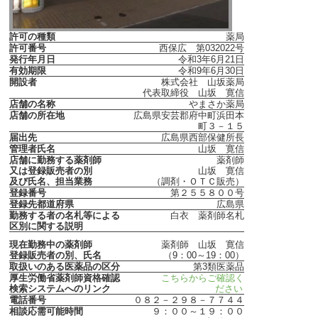
許可の種類
薬局
許可番号
西保広 第032022号
発行年月日
令和3年6月21日
有効期限
令和9年6月30日
開設者
株式会社 山坂薬局
代表取締役 山坂 寛信
店舗の名称
やまさか薬局
店舗の所在地
広島県安芸郡府中町浜田本
町３－１５
届出先
広島県西部保健所長
管理者氏名
山坂 寛信
店舗に勤務する薬剤師
薬剤師
又は登録販売者の別
山坂 寛信
及び氏名、担当業務
（調剤・ＯＴＣ販売）
登録番号
第２５５８００号
登録先都道府県
広島県
勤務する者の名札等による
白衣 薬剤師名札
区別に関する説明
現在勤務中の薬剤師
薬剤師 山坂 寛信
登録販売者の別、氏名
（9：00～19：00）
取扱いのある医薬品の区分
第3類医薬品
厚生労働省薬剤師資格確認
こちらからご確認く
検索システムへのリンク
ださい
電話番号
０８２－２９８－７７４４
相談応需可能時間
９：００～１９：００