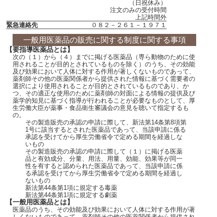
（日祝休み）
注文のみの受付時間
上記時間外
緊急連絡先
０８２－２６１－１９７１
一般用医薬品の販売に関する制度に関する事項
【要指導医薬品とは】
次の（１）から（４）までに掲げる医薬品（専ら動物のために使
用されることが目的とされているものを除く）のうち、その効能
及び効果において人体に対する作用が著しくないものであって、
薬剤師その他の医薬関係者から提供された情報に基づく需要者の
選択により使用されることが目的とされているものであり、か
つ、その適正な使用のために薬剤師の対面による情報の提供及び
薬学的知見に基づく指導が行われることが必要なものとして、厚
生労働大臣が薬事・食品衛生審議会の意見を聴いて指定するも
の。
その製造販売の承認の申請に際して、新法第14条第8項第
1号に該当するとされた医薬品であって、当該申請に係る
承認を受けてから厚生労働省令で定める期間を経過しな
いもの
その製造販売の承認の申請に際して（１）に掲げる医薬
品と有効成分、分量、用法、用量、効能、効果等が同一
性を有すると認められた医薬品であって、当該申請に係
る承認を受けてから厚生労働省令で定める期間を経過し
ないもの
新法第44条第1項に規定する毒薬
新法第44条第1項に規定する劇薬
【一般用医薬品とは】
医薬品のうち、その効能及び効果において人体に対する作用が著
しくないものであって、薬剤師その他の医薬関係者から提供され