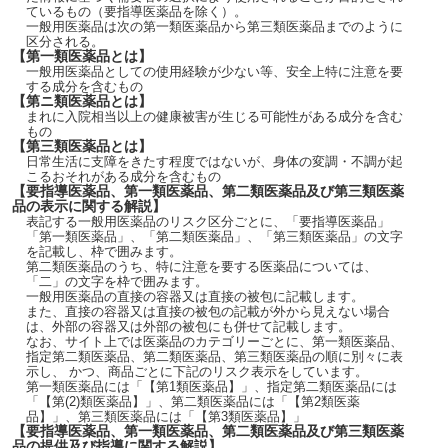
ているもの（要指導医薬品を除く）。
一般用医薬品は次の第一類医薬品から第三類医薬品までのように
区分される。
【第一類医薬品とは】
一般用医薬品としての使用経験が少ない等、安全上特に注意を要
する成分を含むもの
【第ニ類医薬品とは】
まれに入院相当以上の健康被害が生じる可能性がある成分を含む
もの
【第三類医薬品とは】
日常生活に支障をきたす程度ではないが、身体の変調・不調が起
こるおそれがある成分を含むもの
【要指導医薬品、第一類医薬品、第二類医薬品及び第三類医薬
品の表示に関する解説】
表記する一般用医薬品のリスク区分ごとに、「要指導医薬品」
「第一類医薬品」、「第二類医薬品」、「第三類医薬品」の文字
を記載し、枠で囲みます。
第二類医薬品のうち、特に注意を要する医薬品については、
「二」の文字を枠で囲みます。
一般用医薬品の直接の容器又は直接の被包に記載します。
また、直接の容器又は直接の被包の記載が外から見えない場合
は、外部の容器又は外部の被包にも併せて記載します。
なお、サイト上では医薬品のカテゴリーごとに、第一類医薬品、
指定第二類医薬品、第二類医薬品、第三類医薬品の順に別々に表
示し、 かつ、商品ごとに下記のリスク表示をしています。
第一類医薬品には「【第1類医薬品】」、指定第二類医薬品には
「【第(2)類医薬品】」、第二類医薬品には「【第2類医薬
品】」、第三類医薬品には「【第3類医薬品】」
【要指導医薬品、第一類医薬品、第二類医薬品及び第三類医薬
品の提供及び指導に関する解説】