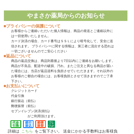
やまさか薬局からのお知らせ
■プライバシーの保護について
お客様からご連絡いただいた個人情報は、商品の発送とご連絡以外に
は一切使用いたしません。
カード決済の場合、カード番号はＳＳＬにより暗号化して、安全に送
信されます。 プライバシーに関する情報は、第三者に流出する恐れは
一切ございませんのでご安心ください
■返品について
商品の返品交換は、商品到着後より7日以内にご連絡をお願いします。
商品が不良品、配送中の破損、汚れ、またご注文と異なる商品が届い
た場合には、当店が返品送料を負担させていただきます。それ以外の
お客様のご都合の場合には、お客様負担とさせて頂きますのでご了承
下さい。
■お支払いについて
クレジットカード
代金引換
銀行振込（前払）
郵便振替（前払）
セブンイレブン決済(前払)
がご利用頂けます。
詳細は
こちら
をご覧下さい。 送金にかかる手数料はお客様負