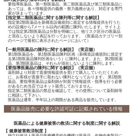
要指導医薬品、第一類医薬品、第二類医薬品及び第三類医薬品に
あっては、各々情報提供の義務・努力義務があり、対応する専門
家が決まっています。
【指定第二類医薬品に関する陳列等に関する解説】
指定第2類医薬品を新構造設備規則に規定する情報提供を行うた
めの設備から7メートル以内の範囲に陳列いたします。サイト上
では指定第2類医薬品は分類を明確にし、他リスク区分の医薬品
と混在しないよう表記を行っております。（医薬品カテゴリー別
のページで最初に表示されたページにおいて）
【一般用医薬品の陳列に関する解説】（実店舗）
第1類医薬品を、第1類医薬品陳列区画（新構造設備規則に規定す
る第1類医薬品陳列区画をいう）に陳列します。また、第2類医薬
品、第3類医薬品は、それらが混在しないように陳列します。
【要指導医薬品の陳列に関する解説】（実店舗）
薬剤師より対面で直接情報提供を受けて購入していただくため
に、お客様が直接手に取れない陳列となっております。 第1類医
薬品、要指導医薬品は薬剤師が対面で情報提供・指導を行う必要
があるため当店ではネット販売しておりません。
指定第二類医薬品の禁忌を確認して、その使用について薬剤師等
に相談して下さい。
医薬品は通常、半年以上の期限がある商品を販売しています。
医薬品販売に必要な許認可証に記載されている情報
医薬品による健康被害の救済に関する制度に関する解説
【 健康被害救済制度 】
独立行政法人医薬品医療機器総合機構は医薬品、生物由来製品に