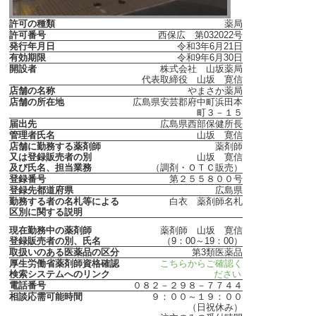
許可の種類
薬局
許可番号
西保広 第032022号
発行年月日
令和3年6月21日
有効期限
令和9年6月30日
開設者
株式会社 山坂薬局
代表取締役 山坂 寛信
店舗の名称
やまさか薬局
店舗の所在地
広島県安芸郡府中町浜田本
町３－１５
届出先
広島県西部保健所長
管理者氏名
山坂 寛信
店舗に勤務する薬剤師
薬剤師
又は登録販売者の別
山坂 寛信
及び氏名、担当業務
（調剤・ＯＴＣ販売）
登録番号
第２５５８００号
登録先都道府県
広島県
勤務する者の名札等による
白衣 薬剤師名札
区別に関する説明
現在勤務中の薬剤師
薬剤師 山坂 寛信
登録販売者の別、氏名
（9：00～19：00）
取扱いのある医薬品の区分
第3類医薬品
厚生労働省薬剤師資格確認
こちらからご確認く
検索システムへのリンク
ださい
電話番号
０８２－２９８－７７４４
相談応需可能時間
９：００～１９：００
（日祝休み）