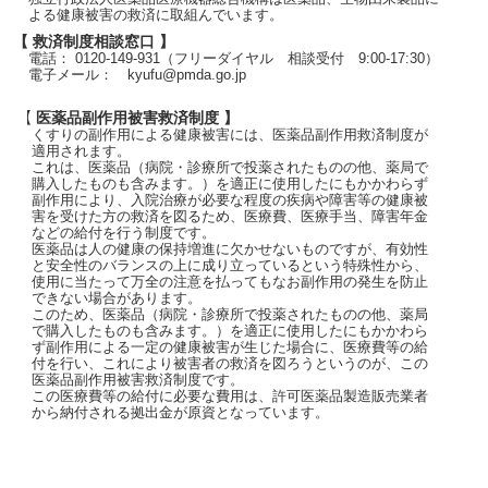
よる健康被害の救済に取組んでいます。
【 救済制度相談窓口 】
電話： 0120-149-931（フリーダイヤル 相談受付 9:00-17:30）
電子メール： kyufu@pmda.go.jp
【 医薬品副作用被害救済制度 】
くすりの副作用による健康被害には、医薬品副作用救済制度が
適用されます。
これは、医薬品（病院・診療所で投薬されたものの他、薬局で
購入したものも含みます。）を適正に使用したにもかかわらず
副作用により、入院治療が必要な程度の疾病や障害等の健康被
害を受けた方の救済を図るため、医療費、医療手当、障害年金
などの給付を行う制度です。
医薬品は人の健康の保持増進に欠かせないものですが、有効性
と安全性のバランスの上に成り立っているという特殊性から、
使用に当たって万全の注意を払ってもなお副作用の発生を防止
できない場合があります。
このため、医薬品（病院・診療所で投薬されたものの他、薬局
で購入したものも含みます。）を適正に使用したにもかかわら
ず副作用による一定の健康被害が生じた場合に、医療費等の給
付を行い、これにより被害者の救済を図ろうというのが、この
医薬品副作用被害救済制度です。
この医療費等の給付に必要な費用は、許可医薬品製造販売業者
から納付される拠出金が原資となっています。