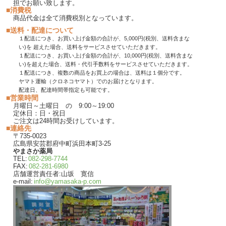
担でお願い致します。
■消費税
商品代金は全て消費税別となっています。
■送料・配達について
１配送につき、お買い上げ金額の合計が、5,000円(税別、送料含まな
い)を 超えた場合、送料をサービスさせていただきます。
１配送につき、お買い上げ金額の合計が、10,000円(税別、送料含まな
い)を超えた場合、送料・代引手数料をサービスさせていただきます。
１配送につき、複数の商品をお買上の場合は、送料は１個分です。
ヤマト運輸（クロネコヤマト）でのお届けとなります。
配達日、配達時間帯指定も可能です。
■営業時間
月曜日～土曜日 の 9:00～19:00
定休日：日・祝日
ご注文は24時間お受けしています。
■連絡先
〒735-0023
広島県安芸郡府中町浜田本町3-25
やまさか薬局
TEL:
082-298-7744
FAX:
082-281-6980
店舗運営責任者:山坂 寛信
e-mail:
info@yamasaka-p.com