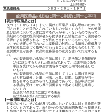
注文のみの受付時間
上記時間外
緊急連絡先
０８２－２６１－１９７１
一般用医薬品の販売に関する制度に関する事項
【要指導医薬品とは】
次の（１）から（４）までに掲げる医薬品（専ら動物のために使
用されることが目的とされているものを除く）のうち、その効能
及び効果において人体に対する作用が著しくないものであって、
薬剤師その他の医薬関係者から提供された情報に基づく需要者の
選択により使用されることが目的とされているものであり、か
つ、その適正な使用のために薬剤師の対面による情報の提供及び
薬学的知見に基づく指導が行われることが必要なものとして、厚
生労働大臣が薬事・食品衛生審議会の意見を聴いて指定するも
の。
その製造販売の承認の申請に際して、新法第14条第8項第
1号に該当するとされた医薬品であって、当該申請に係る
承認を受けてから厚生労働省令で定める期間を経過しな
いもの
その製造販売の承認の申請に際して（１）に掲げる医薬
品と有効成分、分量、用法、用量、効能、効果等が同一
性を有すると認められた医薬品であって、当該申請に係
る承認を受けてから厚生労働省令で定める期間を経過し
ないもの
新法第44条第1項に規定する毒薬
新法第44条第1項に規定する劇薬
【一般用医薬品とは】
医薬品のうち、その効能及び効果において人体に対する作用が著
しくないものであって、薬剤師その他の医薬関係者から提供され
た情報に基づく需要者の選択により使用されることが目的とされ