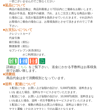
一切ございませんのでご安心ください
■返品について
商品の返品交換は、商品到着後より7日以内にご連絡をお願いします。
商品が不良品、配送中の破損、汚れ、またご注文と異なる商品が届い
た場合には、当店が返品送料を負担させていただきます。それ以外の
お客様のご都合の場合には、お客様負担とさせて頂きますのでご了承
下さい。
■お支払いについて
クレジットカード
代金引換
銀行振込（前払）
郵便振替（前払）
セブンイレブン決済(前払)
がご利用頂けます。
詳細は
こちら
をご覧下さい。 送金にかかる手数料はお客様負
担でお願い致します。
■消費税
商品代金は全て消費税別となっています。
■送料・配達について
１配送につき、お買い上げ金額の合計が、5,000円(税別、送料含まな
い)を 超えた場合、送料をサービスさせていただきます。
１配送につき、お買い上げ金額の合計が、10,000円(税別、送料含まな
い)を超えた場合、送料・代引手数料をサービスさせていただきます。
１配送につき、複数の商品をお買上の場合は、送料は１個分です。
ヤマト運輸（クロネコヤマト）でのお届けとなります。