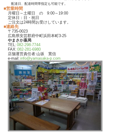
配達日、配達時間帯指定も可能です。
■営業時間
月曜日～土曜日 の 9:00～19:00
定休日：日・祝日
ご注文は24時間お受けしています。
■連絡先
〒735-0023
広島県安芸郡府中町浜田本町3-25
やまさか薬局
TEL:
082-298-7744
FAX:
082-281-6980
店舗運営責任者:山坂 寛信
e-mail:
info@yamasaka-p.com