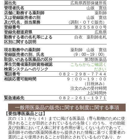
届出先
広島県西部保健所長
管理者氏名
山坂 寛信
店舗に勤務する薬剤師
薬剤師
又は登録販売者の別
山坂 寛信
及び氏名、担当業務
（調剤・ＯＴＣ販売）
登録番号
第２５５８００号
登録先都道府県
広島県
勤務する者の名札等による
白衣 薬剤師名札
区別に関する説明
現在勤務中の薬剤師
薬剤師 山坂 寛信
登録販売者の別、氏名
（9：00～19：00）
取扱いのある医薬品の区分
第3類医薬品
厚生労働省薬剤師資格確認
こちらからご確認く
検索システムへのリンク
ださい
電話番号
０８２－２９８－７７４４
相談応需可能時間
９：００～１９：００
（日祝休み）
注文のみの受付時間
上記時間外
緊急連絡先
０８２－２６１－１９７１
一般用医薬品の販売に関する制度に関する事項
【要指導医薬品とは】
次の（１）から（４）までに掲げる医薬品（専ら動物のために使
用されることが目的とされているものを除く）のうち、その効能
及び効果において人体に対する作用が著しくないものであって、
薬剤師その他の医薬関係者から提供された情報に基づく需要者の
選択により使用されることが目的とされているものであり、か