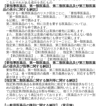
こるおそれがある成分を含むもの
【要指導医薬品、第一類医薬品、第二類医薬品及び第三類医薬
品の表示に関する解説】
表記する一般用医薬品のリスク区分ごとに、「要指導医薬品」
「第一類医薬品」、「第二類医薬品」、「第三類医薬品」の文字
を記載し、枠で囲みます。
第二類医薬品のうち、特に注意を要する医薬品については、
「二」の文字を枠で囲みます。
一般用医薬品の直接の容器又は直接の被包に記載します。
また、直接の容器又は直接の被包の記載が外から見えない場合
は、外部の容器又は外部の被包にも併せて記載します。
なお、サイト上では医薬品のカテゴリーごとに、第一類医薬品、
指定第二類医薬品、第二類医薬品、第三類医薬品の順に別々に表
示し、 かつ、商品ごとに下記のリスク表示をしています。
第一類医薬品には「【第1類医薬品】」、指定第二類医薬品には
「【第(2)類医薬品】」、第二類医薬品には「【第2類医薬
品】」、第三類医薬品には「【第3類医薬品】」
【要指導医薬品、第一類医薬品、第二類医薬品及び第三類医薬
品の提供及び指導に関する解説】
要指導医薬品、第一類医薬品、第二類医薬品及び第三類医薬品に
あっては、各々情報提供の義務・努力義務があり、対応する専門
家が決まっています。
【指定第二類医薬品に関する陳列等に関する解説】
指定第2類医薬品を新構造設備規則に規定する情報提供を行うた
めの設備から7メートル以内の範囲に陳列いたします。サイト上
では指定第2類医薬品は分類を明確にし、他リスク区分の医薬品
と混在しないよう表記を行っております。（医薬品カテゴリー別
のページで最初に表示されたページにおいて）
【一般用医薬品の陳列に関する解説】（実店舗）