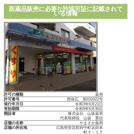
医薬品販売に必要な許認可証に記載されて
いる情報
許可の種類
薬局
許可番号
西保広 第032022号
発行年月日
令和3年6月21日
有効期限
令和9年6月30日
開設者
株式会社 山坂薬局
代表取締役 山坂 寛信
店舗の名称
やまさか薬局
店舗の所在地
広島県安芸郡府中町浜田本
町３－１５