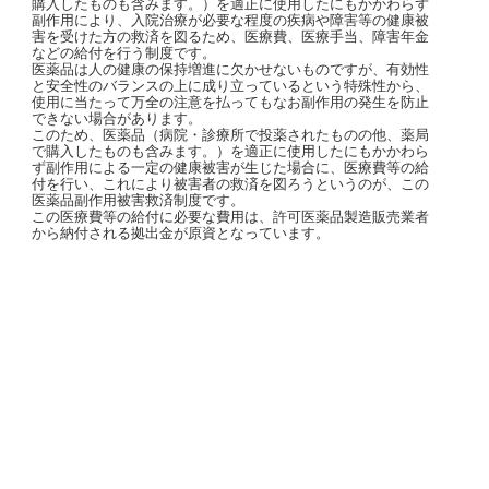
購入したものも含みます。）を適正に使用したにもかかわらず
副作用により、入院治療が必要な程度の疾病や障害等の健康被
害を受けた方の救済を図るため、医療費、医療手当、障害年金
などの給付を行う制度です。
医薬品は人の健康の保持増進に欠かせないものですが、有効性
と安全性のバランスの上に成り立っているという特殊性から、
使用に当たって万全の注意を払ってもなお副作用の発生を防止
できない場合があります。
このため、医薬品（病院・診療所で投薬されたものの他、薬局
で購入したものも含みます。）を適正に使用したにもかかわら
ず副作用による一定の健康被害が生じた場合に、医療費等の給
付を行い、これにより被害者の救済を図ろうというのが、この
医薬品副作用被害救済制度です。
この医療費等の給付に必要な費用は、許可医薬品製造販売業者
から納付される拠出金が原資となっています。
株式会社 山坂薬局