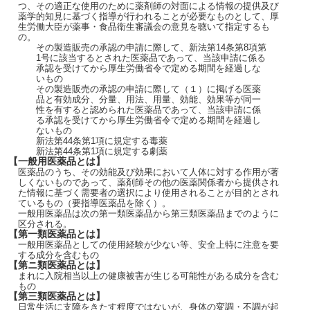
つ、その適正な使用のために薬剤師の対面による情報の提供及び
薬学的知見に基づく指導が行われることが必要なものとして、厚
生労働大臣が薬事・食品衛生審議会の意見を聴いて指定するも
の。
その製造販売の承認の申請に際して、新法第14条第8項第
1号に該当するとされた医薬品であって、当該申請に係る
承認を受けてから厚生労働省令で定める期間を経過しな
いもの
その製造販売の承認の申請に際して（１）に掲げる医薬
品と有効成分、分量、用法、用量、効能、効果等が同一
性を有すると認められた医薬品であって、当該申請に係
る承認を受けてから厚生労働省令で定める期間を経過し
ないもの
新法第44条第1項に規定する毒薬
新法第44条第1項に規定する劇薬
【一般用医薬品とは】
医薬品のうち、その効能及び効果において人体に対する作用が著
しくないものであって、薬剤師その他の医薬関係者から提供され
た情報に基づく需要者の選択により使用されることが目的とされ
ているもの（要指導医薬品を除く）。
一般用医薬品は次の第一類医薬品から第三類医薬品までのように
区分される。
【第一類医薬品とは】
一般用医薬品としての使用経験が少ない等、安全上特に注意を要
する成分を含むもの
【第ニ類医薬品とは】
まれに入院相当以上の健康被害が生じる可能性がある成分を含む
もの
【第三類医薬品とは】
日常生活に支障をきたす程度ではないが、身体の変調・不調が起