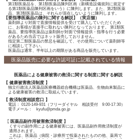
第1類医薬品を、第1類医薬品陳列区画（新構造設備規則に規定す
る第1類医薬品陳列区画をいう）に陳列します。また、第2類医薬
品、第3類医薬品は、それらが混在しないように陳列します。
【要指導医薬品の陳列に関する解説】（実店舗）
薬剤師より対面で直接情報提供を受けて購入していただくため
に、お客様が直接手に取れない陳列となっております。 第1類医
薬品、要指導医薬品は薬剤師が対面で情報提供・指導を行う必要
があるため当店ではネット販売しておりません。
指定第二類医薬品の禁忌を確認して、その使用について薬剤師等
に相談して下さい。
医薬品は通常、半年以上の期限がある商品を販売しています。
医薬品販売に必要な許認可証に記載されている情報
医薬品による健康被害の救済に関する制度に関する解説
【 健康被害救済制度 】
独立行政法人医薬品医療機器総合機構は医薬品、生物由来製品に
よる健康被害の救済に取組んでいます。
【 救済制度相談窓口 】
電話： 0120-149-931（フリーダイヤル 相談受付 9:00-17:30）
電子メール： kyufu@pmda.go.jp
【 医薬品副作用被害救済制度 】
くすりの副作用による健康被害には、医薬品副作用救済制度が
適用されます。
これは、医薬品（病院・診療所で投薬されたものの他、薬局で