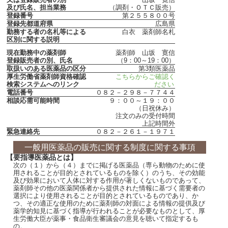
及び氏名、担当業務
（調剤・ＯＴＣ販売）
登録番号
第２５５８００号
登録先都道府県
広島県
勤務する者の名札等による
白衣 薬剤師名札
区別に関する説明
現在勤務中の薬剤師
薬剤師 山坂 寛信
登録販売者の別、氏名
（9：00～19：00）
取扱いのある医薬品の区分
第3類医薬品
厚生労働省薬剤師資格確認
こちらからご確認く
検索システムへのリンク
ださい
電話番号
０８２－２９８－７７４４
相談応需可能時間
９：００～１９：００
（日祝休み）
注文のみの受付時間
上記時間外
緊急連絡先
０８２－２６１－１９７１
一般用医薬品の販売に関する制度に関する事項
【要指導医薬品とは】
次の（１）から（４）までに掲げる医薬品（専ら動物のために使
用されることが目的とされているものを除く）のうち、その効能
及び効果において人体に対する作用が著しくないものであって、
薬剤師その他の医薬関係者から提供された情報に基づく需要者の
選択により使用されることが目的とされているものであり、か
つ、その適正な使用のために薬剤師の対面による情報の提供及び
薬学的知見に基づく指導が行われることが必要なものとして、厚
生労働大臣が薬事・食品衛生審議会の意見を聴いて指定するも
の。