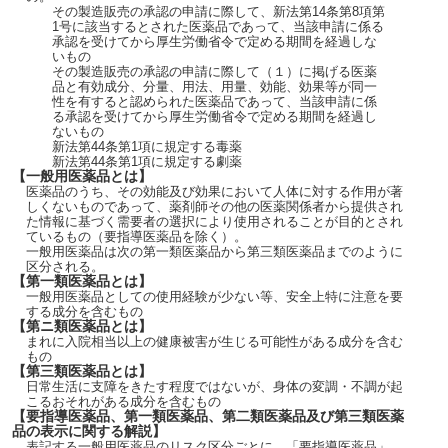
その製造販売の承認の申請に際して、新法第14条第8項第
1号に該当するとされた医薬品であって、当該申請に係る
承認を受けてから厚生労働省令で定める期間を経過しな
いもの
その製造販売の承認の申請に際して（１）に掲げる医薬
品と有効成分、分量、用法、用量、効能、効果等が同一
性を有すると認められた医薬品であって、当該申請に係
る承認を受けてから厚生労働省令で定める期間を経過し
ないもの
新法第44条第1項に規定する毒薬
新法第44条第1項に規定する劇薬
【一般用医薬品とは】
医薬品のうち、その効能及び効果において人体に対する作用が著
しくないものであって、薬剤師その他の医薬関係者から提供され
た情報に基づく需要者の選択により使用されることが目的とされ
ているもの（要指導医薬品を除く）。
一般用医薬品は次の第一類医薬品から第三類医薬品までのように
区分される。
【第一類医薬品とは】
一般用医薬品としての使用経験が少ない等、安全上特に注意を要
する成分を含むもの
【第ニ類医薬品とは】
まれに入院相当以上の健康被害が生じる可能性がある成分を含む
もの
【第三類医薬品とは】
日常生活に支障をきたす程度ではないが、身体の変調・不調が起
こるおそれがある成分を含むもの
【要指導医薬品、第一類医薬品、第二類医薬品及び第三類医薬
品の表示に関する解説】
表記する一般用医薬品のリスク区分ごとに、「要指導医薬品」