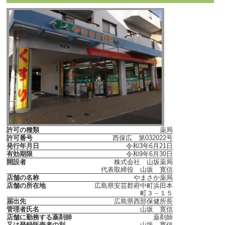
許可の種類
薬局
許可番号
西保広 第032022号
発行年月日
令和3年6月21日
有効期限
令和9年6月30日
開設者
株式会社 山坂薬局
代表取締役 山坂 寛信
店舗の名称
やまさか薬局
店舗の所在地
広島県安芸郡府中町浜田本
町３－１５
届出先
広島県西部保健所長
管理者氏名
山坂 寛信
店舗に勤務する薬剤師
薬剤師
又は登録販売者の別
山坂 寛信