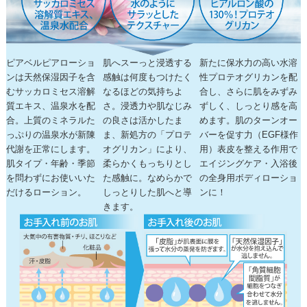
ピアベルピアローショ
肌へスーっと浸透する
新たに保水力の高い水溶
ンは天然保湿因子を含
感触は何度もつけたく
性プロテオグリカンを配
むサッカロミセス溶解
なるほどの気持ちよ
合し、さらに肌をみずみ
質エキス、温泉水を配
さ。浸透力や肌なじみ
ずしく、しっとり感を高
合。上質のミネラルた
の良さは活かしたま
めます。肌のターンオー
っぷりの温泉水が新陳
ま、新処方の「プロテ
バーを促す力（EGF様作
代謝を正常にします。
オグリカン」により、
用）表皮を整える作用で
肌タイプ・年齢・季節
柔らかくもっちりとし
エイジングケア・入浴後
を問わずにお使いいた
た感触に。なめらかで
の全身用ボディローショ
だけるローション。
しっとりした肌へと導
ンに！
きます。