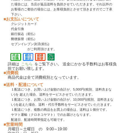
た場合には、当店が返品送料を負担させていただきます。それ以外の
お客様のご都合の場合には、お客様負担とさせて頂きますのでご了承
下さい。
■お支払いについて
クレジットカード
代金引換
銀行振込（前払）
郵便振替（前払）
セブンイレブン決済(前払)
がご利用頂けます。
詳細は
こちら
をご覧下さい。 送金にかかる手数料はお客様負
担でお願い致します。
■消費税
商品代金は全て消費税別となっています。
■送料・配達について
１配送につき、お買い上げ金額の合計が、5,000円(税別、送料含まな
い)を 超えた場合、送料をサービスさせていただきます。
１配送につき、お買い上げ金額の合計が、10,000円(税別、送料含まな
い)を超えた場合、送料・代引手数料をサービスさせていただきます。
１配送につき、複数の商品をお買上の場合は、送料は１個分です。
ヤマト運輸（クロネコヤマト）でのお届けとなります。
配達日、配達時間帯指定も可能です。
■営業時間
月曜日～土曜日 の 9:00～19:00