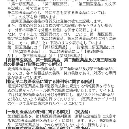
「第一類医薬品」、「第二類医薬品」、「第三類医薬品」の文字
を記載し、枠で囲みます。
第二類医薬品のうち、特に注意を要する医薬品については、
「二」の文字を枠で囲みます。
一般用医薬品の直接の容器又は直接の被包に記載します。
また、直接の容器又は直接の被包の記載が外から見えない場合
は、外部の容器又は外部の被包にも併せて記載します。
なお、サイト上では医薬品のカテゴリーごとに、第一類医薬品、
指定第二類医薬品、第二類医薬品、第三類医薬品の順に別々に表
示し、 かつ、商品ごとに下記のリスク表示をしています。
第一類医薬品には「【第1類医薬品】」、指定第二類医薬品には
「【第(2)類医薬品】」、第二類医薬品には「【第2類医薬
品】」、第三類医薬品には「【第3類医薬品】」
【要指導医薬品、第一類医薬品、第二類医薬品及び第三類医薬
品の提供及び指導に関する解説】
要指導医薬品、第一類医薬品、第二類医薬品及び第三類医薬品に
あっては、各々情報提供の義務・努力義務があり、対応する専門
家が決まっています。
【指定第二類医薬品に関する陳列等に関する解説】
指定第2類医薬品を新構造設備規則に規定する情報提供を行うた
めの設備から7メートル以内の範囲に陳列いたします。サイト上
では指定第2類医薬品は分類を明確にし、他リスク区分の医薬品
と混在しないよう表記を行っております。（医薬品カテゴリー別
のページで最初に表示されたページにおいて）
【一般用医薬品の陳列に関する解説】（実店舗）
第1類医薬品を、第1類医薬品陳列区画（新構造設備規則に規定す
る第1類医薬品陳列区画をいう）に陳列します。また、第2類医薬
品、第3類医薬品は、それらが混在しないように陳列します。