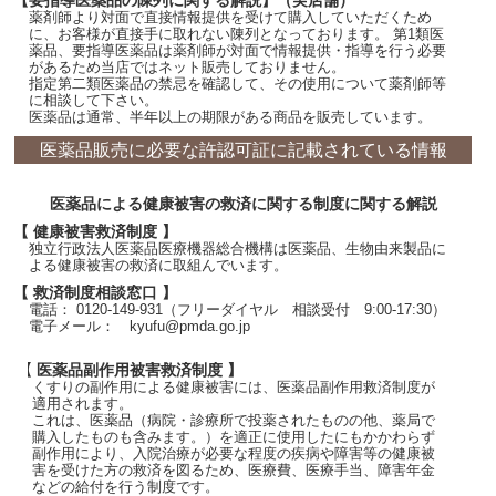
【要指導医薬品の陳列に関する解説】（実店舗）
薬剤師より対面で直接情報提供を受けて購入していただくため
に、お客様が直接手に取れない陳列となっております。 第1類医
薬品、要指導医薬品は薬剤師が対面で情報提供・指導を行う必要
があるため当店ではネット販売しておりません。
指定第二類医薬品の禁忌を確認して、その使用について薬剤師等
に相談して下さい。
医薬品は通常、半年以上の期限がある商品を販売しています。
医薬品販売に必要な許認可証に記載されている情報
医薬品による健康被害の救済に関する制度に関する解説
【 健康被害救済制度 】
独立行政法人医薬品医療機器総合機構は医薬品、生物由来製品に
よる健康被害の救済に取組んでいます。
【 救済制度相談窓口 】
電話： 0120-149-931（フリーダイヤル 相談受付 9:00-17:30）
電子メール： kyufu@pmda.go.jp
【 医薬品副作用被害救済制度 】
くすりの副作用による健康被害には、医薬品副作用救済制度が
適用されます。
これは、医薬品（病院・診療所で投薬されたものの他、薬局で
購入したものも含みます。）を適正に使用したにもかかわらず
副作用により、入院治療が必要な程度の疾病や障害等の健康被
害を受けた方の救済を図るため、医療費、医療手当、障害年金
などの給付を行う制度です。