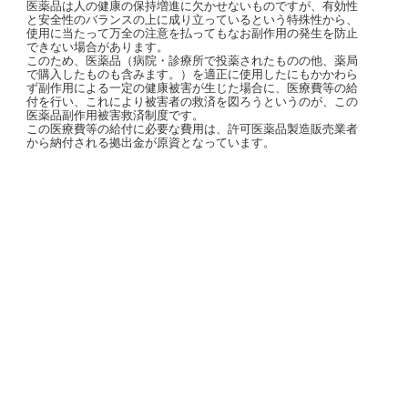
医薬品は人の健康の保持増進に欠かせないものですが、有効性
と安全性のバランスの上に成り立っているという特殊性から、
使用に当たって万全の注意を払ってもなお副作用の発生を防止
できない場合があります。
このため、医薬品（病院・診療所で投薬されたものの他、薬局
で購入したものも含みます。）を適正に使用したにもかかわら
ず副作用による一定の健康被害が生じた場合に、医療費等の給
付を行い、これにより被害者の救済を図ろうというのが、この
医薬品副作用被害救済制度です。
この医療費等の給付に必要な費用は、許可医薬品製造販売業者
から納付される拠出金が原資となっています。
株式会社 山坂薬局
〒735-0023 広島県安芸郡府中町浜田本町3-25
営業時間：９：００～１９：００（日祝休み）