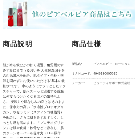
商品説明
商品仕様
製品名:
ピアベルピア ローション
肌が水を飲むかの如く浸透、角質層のす
みずみにまでうるおいを 天然保湿因子を
ＪＡＮコード:
4949180005015
含む温泉水を配合。肌タイプ・年齢・季
節を問わずにお使いいただける“基本の化
メーカー:
ビューティサポー株式会社
粧水”です。 水のようにサラッとしたテク
スチャーで、肌へスーっと浸透する感触
は何度もつけたくなるほどの気持ちよ
さ。 浸透力や肌なじみの良さはそのまま
に、保水力の高い「水溶性プロテオグリ
カン」やセラミド（スフィンゴ糖脂質）
を配合し、さらに肌をみずみずしく、し
っとり感を高めます。「プロテオグリカ
ン」は肌や皮膚・軟骨などに存在し、肌
のターンオーバーを促す力（EGF様作