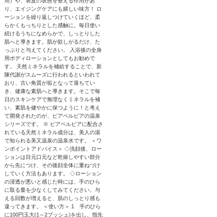
用）や、表皮の状態を整える作用があ
り、エイジングケアにも嬉しい味方！ ロ
ーションを繰り返しつけていくほど、柔
らかくもっちりとした感触に。毎日使い
続けるうちになめらかで、しっとりした
肌へと導きます。肌が欲しがるだけ、た
っぷりと与えてください。 入浴後の全身
用ボディローションとしてもお勧めで
す。 天然ミネラルを補給することで、新
陳代謝がスムーズに行われるといわれて
おり、古い角質が垢となって落ちてい
き、健康な素肌へと導きます。そこで毎
日のスキンケアで無理なくミネラルを補
い、素肌を健やかに保つように！と考え
て開発されたのが、ピアベルピアの温泉
シリーズです。 ※ ピアベルピアに配合さ
れている天然ミネラル成分は、美人の湯
で知られる美又温泉の温泉水です。 ＜ワ
ンポイントアドバイス＞ ◇洗顔後、ロー
ションは目元口元など乾燥しやすい部分
から先につけ、その後顔全体に重ねづけ
していく方法もあります。 ◇ローション
の浸透が悪いと感じた時には、手のひら
に取る量を少なくしてみてください。与
える回数が増えると、肌のしっとり感も
違ってきます。 ＜使い方＞ 1 手のひら
に100円玉大(1～2プッシュ)を出し、指先