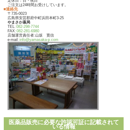
定休日：日・祝日
ご注文は24時間お受けしています。
■連絡先
〒735-0023
広島県安芸郡府中町浜田本町3-25
やまさか薬局
TEL:
082-298-7744
FAX:
082-281-6980
店舗運営責任者:山坂 寛信
e-mail:
info@yamasaka-p.com
医薬品販売に必要な許認可証に記載されて
いる情報