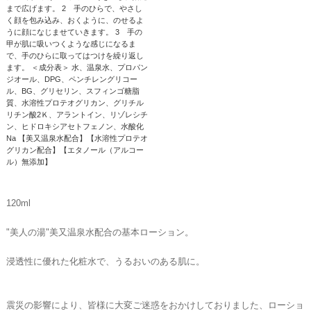
まで広げます。 2 手のひらで、やさし
く顔を包み込み、おくように、のせるよ
うに顔になじませていきます。 3 手の
甲が肌に吸いつくような感じになるま
で、手のひらに取ってはつけを繰り返し
ます。 ＜成分表＞ 水、温泉水、プロパン
ジオール、DPG、ペンチレングリコー
ル、BG、グリセリン、スフィンゴ糖脂
質、水溶性プロテオグリカン、グリチル
リチン酸2Ｋ、アラントイン、リゾレシチ
ン、ヒドロキシアセトフェノン、水酸化
Na 【美又温泉水配合】【水溶性プロテオ
グリカン配合】【エタノール（アルコー
ル）無添加】
120ml
"美人の湯"美又温泉水配合の基本ローション。
浸透性に優れた化粧水で、うるおいのある肌に。
震災の影響により、皆様に大変ご迷惑をおかけしておりました、ローショ