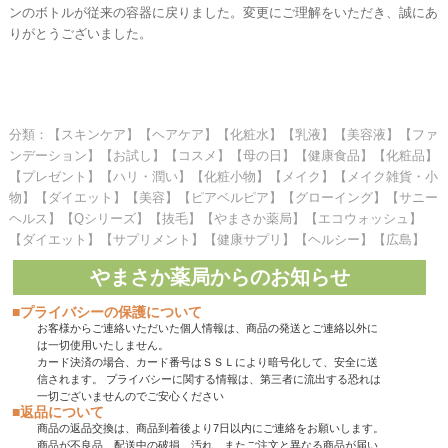
ンのボトルが従来の容器に戻りました。変更にご理解をいただき、誠にあ
りがとうございました。
分類：【スキンケア】【ヘアケア】【化粧水】【乳液】【美容液】【ファ
ンデーション】【お試し】【コスメ】【母の日】【健康食品】【化粧品】
【プレゼント】【ハリ・潤い】【化粧小物】【メイク】【メイク雑貨・小
物】【ダイエット】【美容】【ピアベルピア】【グローイング】【サニー
ヘルス】【Qシリーズ】【抜毛】【やまさか薬局】【エコウォッシュ】
【ダイエット】【サプリメント】【健康サプリ】【ヘルシー】【広島】
やまさか薬局からのお知らせ
■プライバシーの保護について
お客様からご連絡いただいた個人情報は、商品の発送とご連絡以外に
は一切使用いたしません。
カード決済の場合、カード番号はＳＳＬにより暗号化して、安全に送
信されます。 プライバシーに関する情報は、第三者に流出する恐れは
一切ございませんのでご安心ください
■返品について
商品の返品交換は、商品到着後より7日以内にご連絡をお願いします。
商品が不良品、配送中の破損、汚れ、またご注文と異なる商品が届い