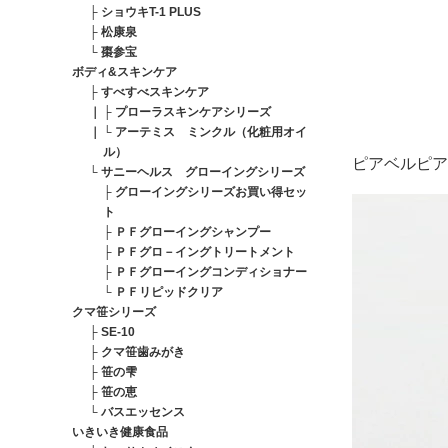
├
ショウキT-1 PLUS
├
松康泉
└
棗参宝
ボディ&スキンケア
├
すべすべスキンケア
｜
├
プローラスキンケアシリーズ
｜
└
アーテミス ミンクル（化粧用オイ
ル）
ピアベルピア
└
サニーヘルス グローイングシリーズ
├
グローイングシリーズお買い得セッ
ト
├
ＰＦグローイングシャンプー
├
ＰＦグロ－イングトリートメント
├
ＰＦグローイングコンディショナー
└
ＰＦリピッドクリア
クマ笹シリーズ
├
SE-10
├
クマ笹歯みがき
├
笹の雫
├
笹の恵
└
バスエッセンス
いきいき健康食品