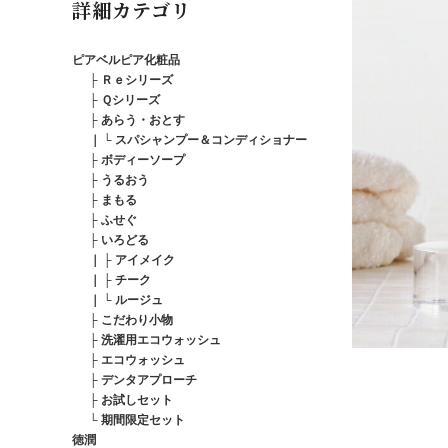
詳細カテゴリ
ピアベルピア化粧品
├
Ｒｅシリーズ
├
Ｑシリーズ
├
あらう・おとす
｜
└
スパシャンプー＆コンディショナー
├
ボディーソープ
├
うるおう
├
まもる
├
ふせぐ
├
いろどる
｜
├
アイメイク
｜
├
チーク
｜
└
ルージュ
├
こだわり小物
├
洗濯用エコウォッシュ
├
エコウォッシュ
├
デンタアプローチ
├
お試しセット
└
期間限定セット
徳潤