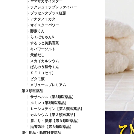
├
ヤマサカオイスター
├
ラクシュミラブレファイバー
├
プラセンタプラス紅蔘
├
アナタノミカタ
├
オイスターパワー
├
酵素くん
├
らくほちゃんN
├
するっと美肌香茶
├
キパワーソルト
├
天然だし
├
スカイカルシウム
├
ばんのう酵母くん
├
ＳＥＩ（セイ）
├
ビタモ液
└
メリュースプレミアム
第３類医薬品
├
ササヘルス（第3類医薬品）
├
ルミン（第3類医薬品）
├
Ｌーシステイン【第３類医薬品】
├
カルシウム【第３類医薬品】
├
肩こり・腰痛【第３類医薬品】
└
滋養強壮【第３類医薬品】
衛生用品・除菌対策商品