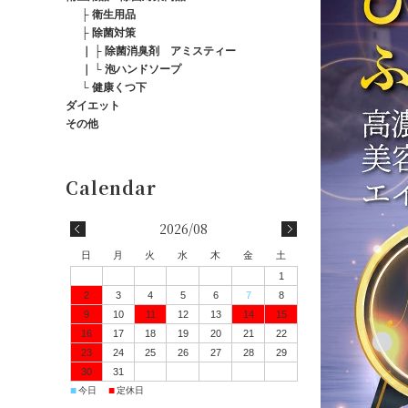
├
衛生用品
├
除菌対策
｜
├
除菌消臭剤 アミスティー
｜
└
泡ハンドソープ
└
健康くつ下
ダイエット
その他
2026/08
日
月
火
水
木
金
土
1
2
3
4
5
6
7
8
9
10
11
12
13
14
15
16
17
18
19
20
21
22
23
24
25
26
27
28
29
30
31
■
■
今日
定休日